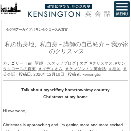
タグ別アーカイブ:
#サンタクロースの真実
私の出身地、私自身～講師の自己紹介 – 我が家
のクリスマス
カテゴリー:
Tim
,
講師・スタッフブログ
| タグ:
#クリスマス
,
#サン
タクロースの真実
,
＃イディオム
,
＃ケンジントン英会話
,
＃福岡
,
＃
英会話
| 投稿日:
2020年12月19日
|
投稿者:
kensington
Talk about myself/my hometown/my country
Christmas at my home
Hi everyone,
Christmas is approaching and I’m getting more and more excited