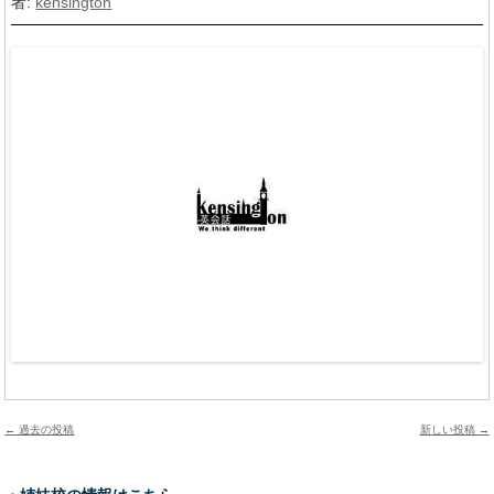
者:
kensington
投稿ナビゲーション
←
過去の投稿
新しい投稿
→