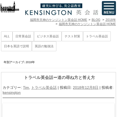
福岡市天神のケンジントン英会話 HOME
BLOG
2018年
福岡市天神のケンジントン英会話 HOME
ALL
日常英会話
ビジネス英会話
テスト対策
トラベル英会話
日本を英語で説明
英語の勉強法
年別アーカイブ:
2018年
トラベル英会話ー道の尋ね方と答え方
カテゴリー:
Tim
,
トラベル英会話
| 投稿日:
2018年12月8日
|
投稿者:
kensington