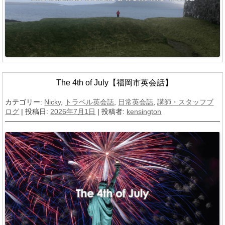
The 4th of July【福岡市英会話】
カテゴリー:
Nicky
,
トラベル英会話
,
日常英会話
,
講師・スタッフブ
ログ
| 投稿日:
2026年7月1日
|
投稿者:
kensington