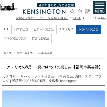
福岡市天神のケンジントン英会話 HOME
BLOG
トラベル英会話
ALL
日常英会話
ビジネス英会話
テスト対策
トラベル英会話
日本を英語で説明
英語の勉強法
カテゴリー別アーカイブ:
トラベル英会話
アメリカの8月 ― 夏の終わりの楽しみ【福岡市英会話】
カテゴリー:
Nicky
,
トラベル英会話
,
日常英会話
,
講師・スタッフブ
ログ
| 投稿日:
2026年8月5日
|
投稿者:
kensington