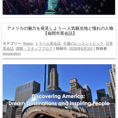
アメリカの魅力を発見しよう― 人気観光地と憧れの人物
【福岡市英会話】
カテゴリー:
Robin
,
トラベル英会話
,
今週のレッスントピック
,
日常
英会話
,
講師・スタッフブログ
| 投稿日:
2026年6月3日
|
投稿者:
kensington