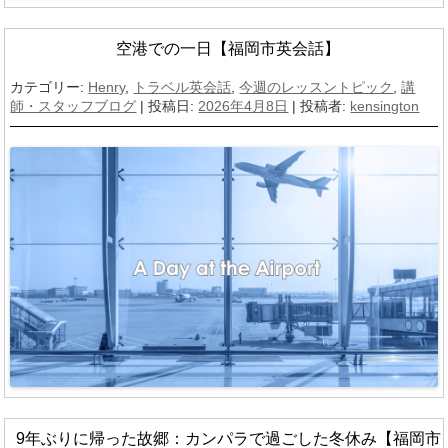
空港での一日【福岡市英会話】
カテゴリー:
Henry
,
トラベル英会話
,
今週のレッスントピック
,
講
師・スタッフブログ
| 投稿日:
2026年4月8日
|
投稿者:
kensington
9年ぶりに帰った故郷：カンパラで過ごした冬休み【福岡市