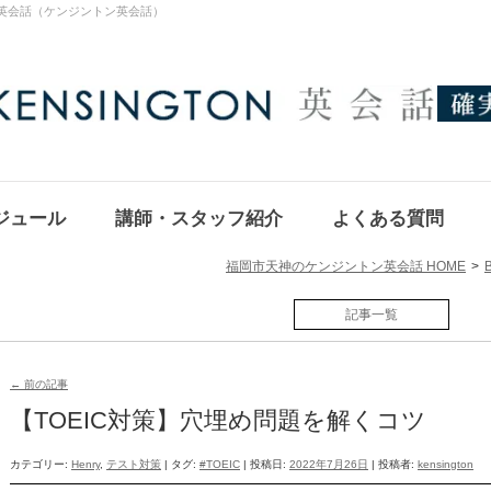
ON英会話（ケンジントン英会話）
ジュール
講師・スタッフ紹介
よくある質問
福岡市天神のケンジントン英会話 HOME
記事一覧
投稿ナビゲーション
←
前の記事
【TOEIC対策】穴埋め問題を解くコツ
カテゴリー:
Henry
,
テスト対策
| タグ:
#TOEIC
| 投稿日:
2022年7月26日
|
投稿者:
kensington