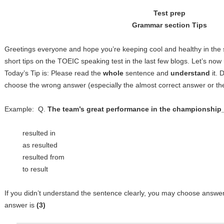
Test prep
Grammar section Tips
Greetings everyone and hope you’re keeping cool and healthy in the
short tips on the TOEIC speaking test in the last few blogs. Let’s now
Today’s Tip is: Please read the
whole
sentence and
understand
it. 
choose the wrong answer (especially the almost correct answer or the
Example: Q.
The team’s great performance in the championship
resulted in
as resulted
resulted from
to result
If you didn’t understand the sentence clearly, you may choose answe
answer is
(3)