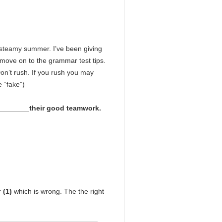
 steamy summer. I’ve been giving
 move on to the grammar test tips.
Don’t rush. If you rush you may
 “fake”)
________their good teamwork.
r
(1)
which is wrong. The the right