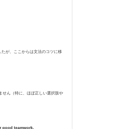
てきましたが、ここからは文法のコツに移
ません（特に、ほぼ正しい選択肢や
ir good teamwork.