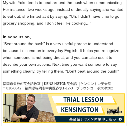
My wife Yoko tends to beat around the bush when communicating.
For instance, two weeks ago, instead of directly saying she wanted
to eat out, she hinted at it by saying, “Uh, I didn’t have time to go
grocery shopping, and I don’t feel like cooking…”
In conclusion,
“Beat around the bush” is a very useful phrase to understand
because it’s common in everyday English. It helps you recognize
when someone is not being direct, and you can also use it to
describe your own actions. Next time you want someone to say
something clearly, try telling them, “Don’t beat around the bush!”
福岡市天神の英会話教室｜KENSINGTON英会話（ケンジントン英会話）
〒810-0042 福岡県福岡市中央区赤坂1-12-3 ブラウンコーポ大津202