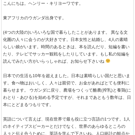
こんにちは。ヘンリー・キリヨーワです。
東アフリカのウガンダ出身です。
(4つの大陸の)いろいろな国で暮らしたことがあります。 異なる文
化圏の人々に会うのが大好きです。日本女性と結婚し、4人の素晴
らしい娘がいます。時間のあるときは、本を読んだり、短編を書い
たり、テレビでサッカー観戦をしたりしています。もし私の短編を
読んでみたい方がいらっしゃれば、お知らせ下さいね
日本での生活も10年を超えました。日本は素晴らしい国だと思いま
す。食べ物はおいしく、人々は親切で、お金があればとても便利に
暮らせます。 ウガンダに戻り、農場をつくって酪農(搾乳)と養鶏(に
わとり・あひる)を始める予定ですが、それまであともう数年は、日
本にとどまるつもりです。
英語について言えば、現在世界で最も役に立つ言語の
1
つです。
1
人
のネイティブスピーカーとだけでなく、世界のあらゆるところの
人々と伝え合うために、英語を学んで下さいね。人口統計の観点か