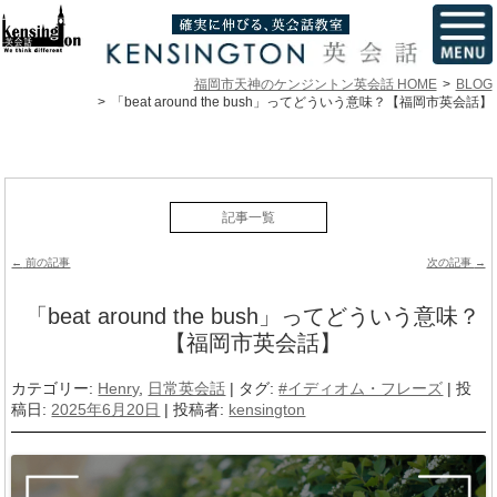
福岡市天神のケンジントン英会話 HOME
BLOG
「beat around the bush」ってどういう意味？【福岡市英会話】
記事一覧
投稿ナビゲーション
←
前の記事
次の記事
→
「beat around the bush」ってどういう意味？
【福岡市英会話】
カテゴリー:
Henry
,
日常英会話
| タグ:
#イディオム・フレーズ
| 投
稿日:
2025年6月20日
|
投稿者:
kensington