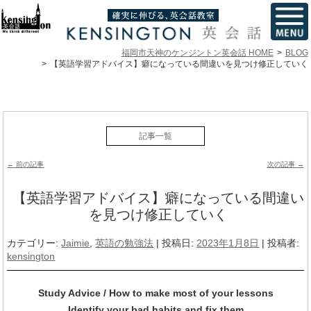
福岡市天神のケンジントン英会話 HOME
BLOG
【英語学習アドバイス】癖になっている間違いを見つけ修正していく
記事一覧
投稿ナビゲーション
←
前の記事
次の記事
→
【英語学習アドバイス】癖になっている間違い
を見つけ修正していく
カテゴリー:
Jaimie
,
英語の勉強法
| 投稿日:
2023年1月8日
|
投稿者:
kensington
Study Advice / How to make most of your lessons
Identify your bad habits and fix them