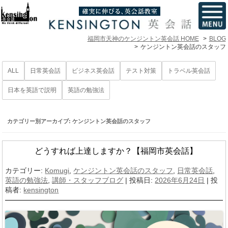
福岡市天神のケンジントン英会話 HOME
BLOG
ケンジントン英会話のスタッフ
ALL
日常英会話
ビジネス英会話
テスト対策
トラベル英会話
日本を英語で説明
英語の勉強法
カテゴリー別アーカイブ:
ケンジントン英会話のスタッフ
どうすれば上達しますか？【福岡市英会話】
カテゴリー:
Komugi
,
ケンジントン英会話のスタッフ
,
日常英会話
,
英語の勉強法
,
講師・スタッフブログ
| 投稿日:
2026年6月24日
|
投
稿者:
kensington